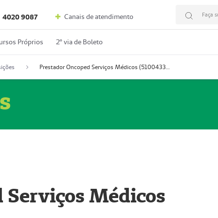
Faça s
Canais de atendimento
4020 9087
ursos Próprios
2º via de Boleto
ições
Prestador Oncoped Serviços Médicos (51004335-0)
s
 Serviços Médicos