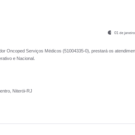
01 de janeir
ador
Oncoped Serviços Médicos
(51004335-0), prestará os atendime
rativo e Nacional.
ntro, Niterói-RJ