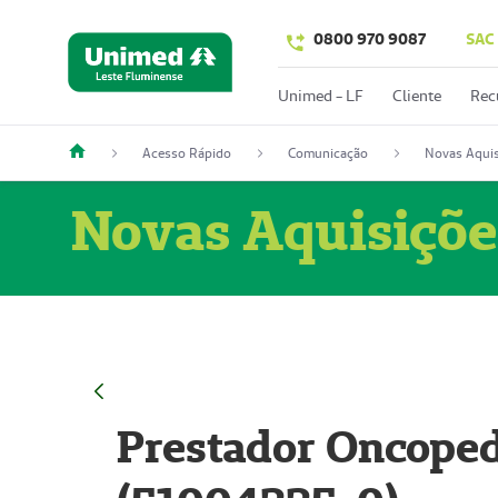
0800 970 9087
SAC
Unimed - LF
Cliente
Rec
Acesso Rápido
Comunicação
Novas Aquis
Novas Aquisiçõe
Prestador Oncoped