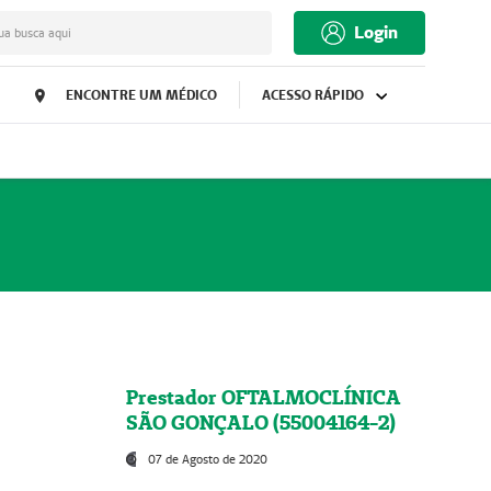
Login
ua busca aqui
ENCONTRE UM MÉDICO
ACESSO RÁPIDO
Prestador OFTALMOCLÍNICA
SÃO GONÇALO (55004164-2)
07 de Agosto de 2020