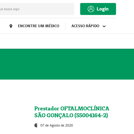
Login
ua busca aqui
ENCONTRE UM MÉDICO
ACESSO RÁPIDO
Prestador OFTALMOCLÍNICA
SÃO GONÇALO (55004164-2)
07 de Agosto de 2020