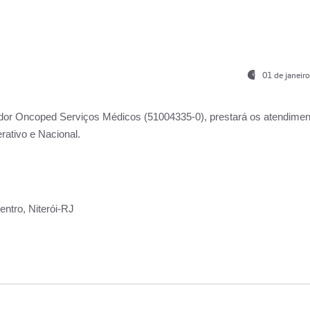
01 de janeir
ador
Oncoped Serviços Médicos
(51004335-0), prestará os atendime
rativo e Nacional.
ntro, Niterói-RJ