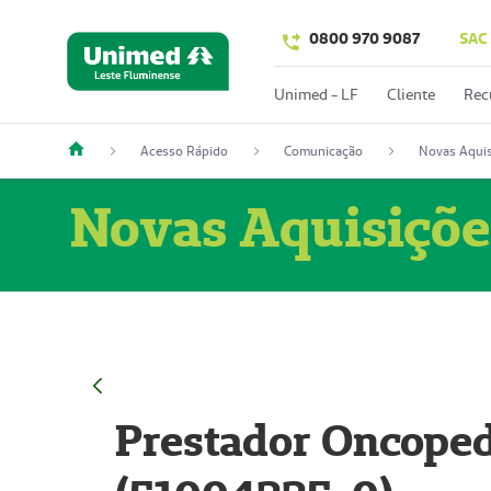
0800 970 9087
SAC
Unimed - LF
Cliente
Rec
Acesso Rápido
Comunicação
Novas Aquis
Novas Aquisiçõe
Prestador Oncoped