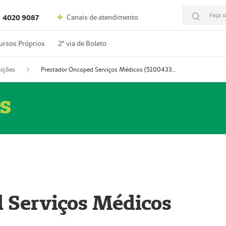
Faça s
Canais de atendimento
4020 9087
ursos Próprios
2º via de Boleto
ições
Prestador Oncoped Serviços Médicos (51004335-0)
s
 Serviços Médicos