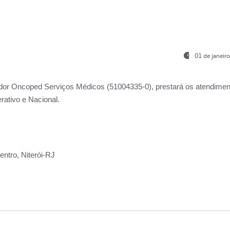
01 de janeir
ador
Oncoped Serviços Médicos
(51004335-0), prestará os atendime
rativo e Nacional.
ntro, Niterói-RJ