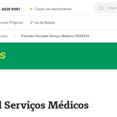
Faça s
Canais de atendimento
4020 9087
ursos Próprios
2º via de Boleto
ições
Prestador Oncoped Serviços Médicos (51004335-0)
s
 Serviços Médicos