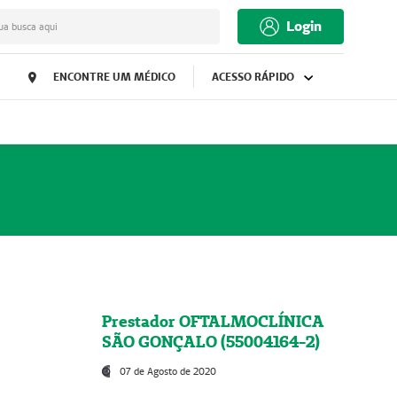
Login
ua busca aqui
ENCONTRE UM MÉDICO
ACESSO RÁPIDO
Prestador OFTALMOCLÍNICA
SÃO GONÇALO (55004164-2)
07 de Agosto de 2020