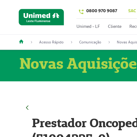
0800 970 9087
SAC
Unimed - LF
Cliente
Rec
Acesso Rápido
Comunicação
Novas Aquis
Novas Aquisiçõe
Prestador Oncoped