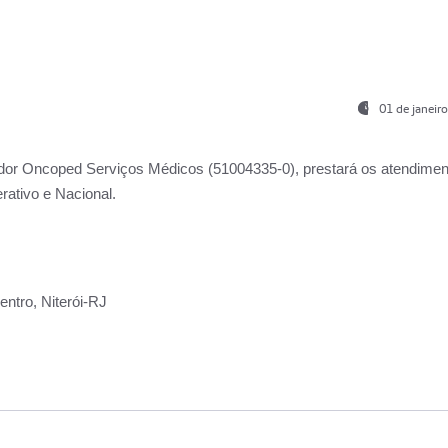
01 de janeir
ador
Oncoped Serviços Médicos
(51004335-0), prestará os atendime
rativo e Nacional.
ntro, Niterói-RJ