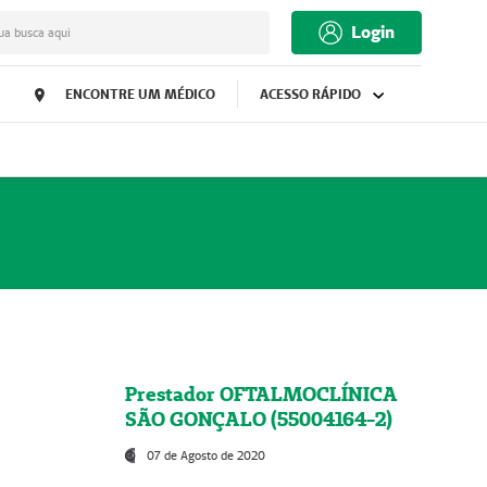
Login
ua busca aqui
ENCONTRE UM MÉDICO
ACESSO RÁPIDO
Prestador OFTALMOCLÍNICA
SÃO GONÇALO (55004164-2)
07 de Agosto de 2020