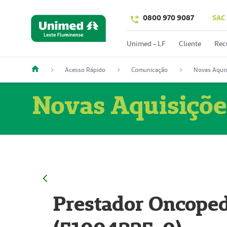
0800 970 9087
SAC
Unimed - LF
Cliente
Rec
Acesso Rápido
Comunicação
Novas Aquis
Novas Aquisiçõe
Prestador Oncoped