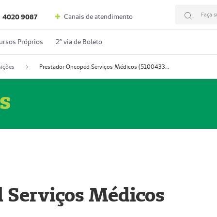
Faça s
Canais de atendimento
4020 9087
ursos Próprios
2º via de Boleto
ições
Prestador Oncoped Serviços Médicos (51004335-0)
s
 Serviços Médicos