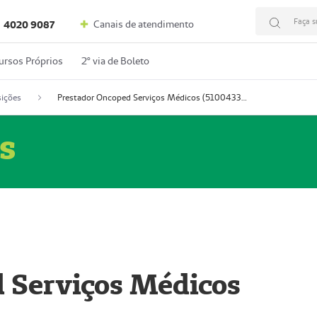
Faça s
Canais de atendimento
4020 9087
ursos Próprios
2º via de Boleto
ições
Prestador Oncoped Serviços Médicos (51004335-0)
s
 Serviços Médicos