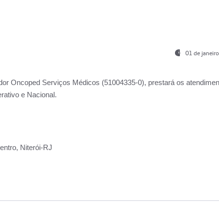
01 de janeir
ador
Oncoped Serviços Médicos
(51004335-0), prestará os atendime
rativo e Nacional.
ntro, Niterói-RJ