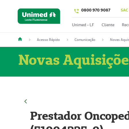
0800 970 9087
SAC
Unimed - LF
Cliente
Rec
Acesso Rápido
Comunicação
Novas Aquis
Novas Aquisiçõe
Prestador Oncoped