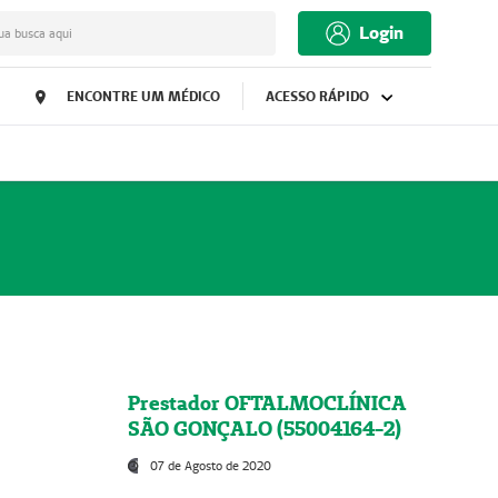
Login
ua busca aqui
ENCONTRE UM MÉDICO
ACESSO RÁPIDO
Prestador OFTALMOCLÍNICA
SÃO GONÇALO (55004164-2)
07 de Agosto de 2020