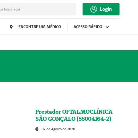
Login
ua busca aqui
ENCONTRE UM MÉDICO
ACESSO RÁPIDO
Prestador OFTALMOCLÍNICA
SÃO GONÇALO (55004164-2)
07 de Agosto de 2020