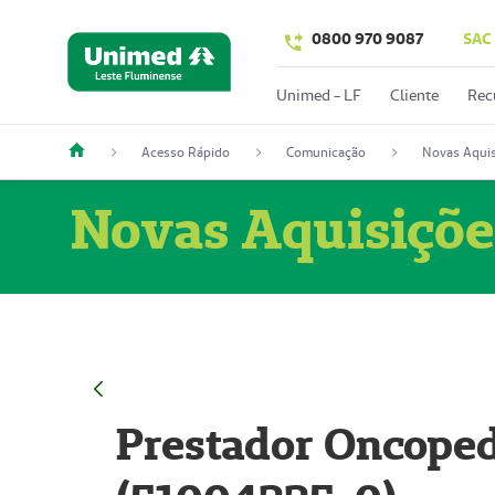
0800 970 9087
SAC
Unimed - LF
Cliente
Rec
Acesso Rápido
Comunicação
Novas Aquis
Novas Aquisiçõe
Prestador Oncoped