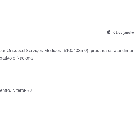
01 de janeir
ador
Oncoped Serviços Médicos
(51004335-0), prestará os atendime
rativo e Nacional.
ntro, Niterói-RJ