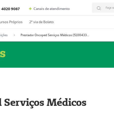
Faça s
Canais de atendimento
4020 9087
ursos Próprios
2º via de Boleto
ições
Prestador Oncoped Serviços Médicos (51004335-0)
s
 Serviços Médicos