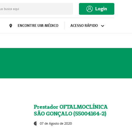
Login
ua busca aqui
ENCONTRE UM MÉDICO
ACESSO RÁPIDO
Prestador OFTALMOCLÍNICA
SÃO GONÇALO (55004164-2)
07 de Agosto de 2020