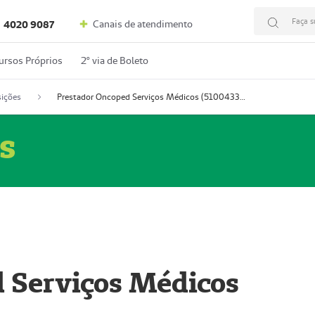
Faça s
Canais de atendimento
4020 9087
ursos Próprios
2º via de Boleto
ições
Prestador Oncoped Serviços Médicos (51004335-0)
s
 Serviços Médicos