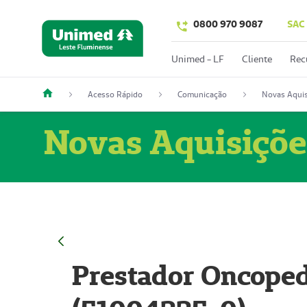
0800 970 9087
SAC
Unimed - LF
Cliente
Rec
Acesso Rápido
Comunicação
Novas Aquis
Novas Aquisiçõe
Prestador Oncoped