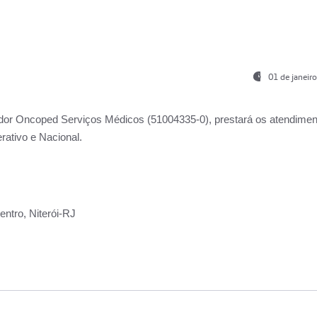
01 de janeir
ador
Oncoped Serviços Médicos
(51004335-0), prestará os atendime
rativo e Nacional.
ntro, Niterói-RJ