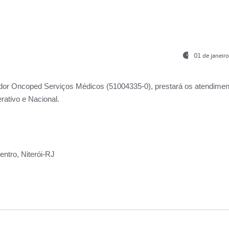
01 de janeir
ador
Oncoped Serviços Médicos
(51004335-0), prestará os atendime
rativo e Nacional.
ntro, Niterói-RJ