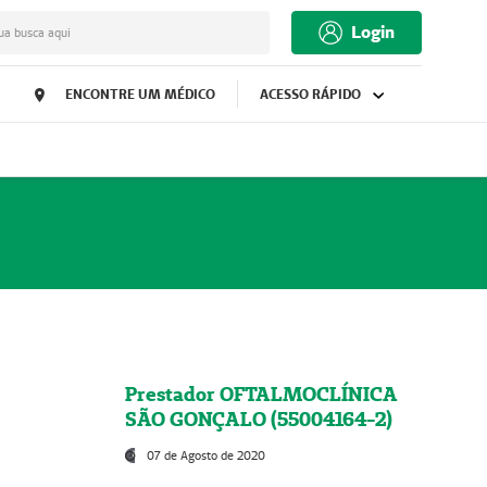
Login
ua busca aqui
ENCONTRE UM MÉDICO
ACESSO RÁPIDO
Prestador OFTALMOCLÍNICA
SÃO GONÇALO (55004164-2)
07 de Agosto de 2020