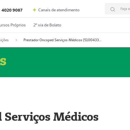
Faça s
Canais de atendimento
4020 9087
ursos Próprios
2º via de Boleto
ições
Prestador Oncoped Serviços Médicos (51004335-0)
s
 Serviços Médicos