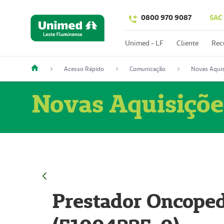
0800 970 9087
SAC
Unimed - LF
Cliente
Rec
Acesso Rápido
Comunicação
Novas Aquis
Novas Aquisiçõe
Prestador Oncoped