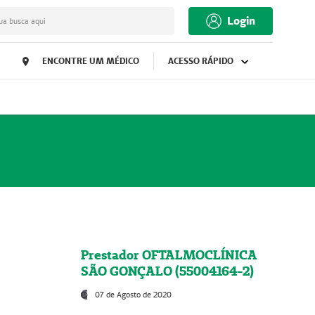
Login
ua busca aqui
ENCONTRE UM MÉDICO
ACESSO RÁPIDO
Prestador OFTALMOCLÍNICA
SÃO GONÇALO (55004164-2)
07 de Agosto de 2020