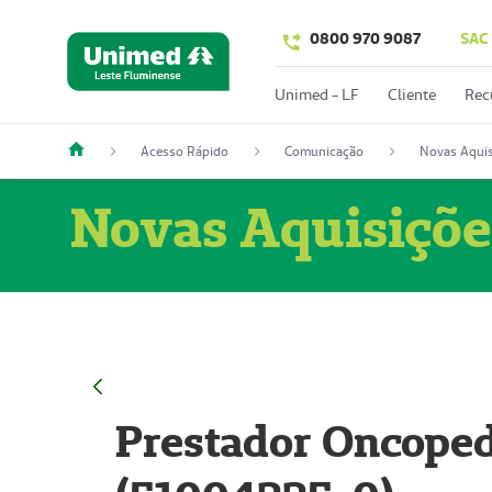
0800 970 9087
SAC
Unimed - LF
Cliente
Rec
Acesso Rápido
Comunicação
Novas Aquis
Novas Aquisiçõe
Prestador Oncoped