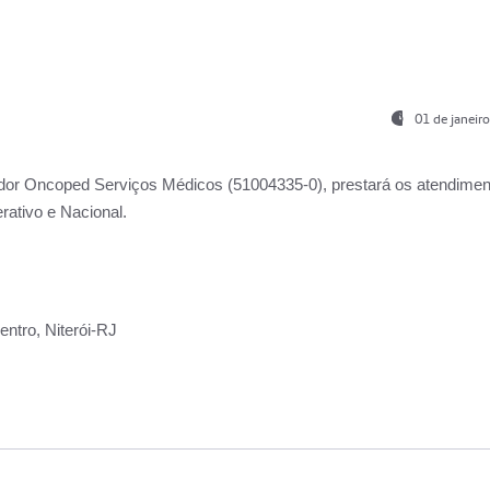
01 de janeir
ador
Oncoped Serviços Médicos
(51004335-0), prestará os atendime
rativo e Nacional.
ntro, Niterói-RJ