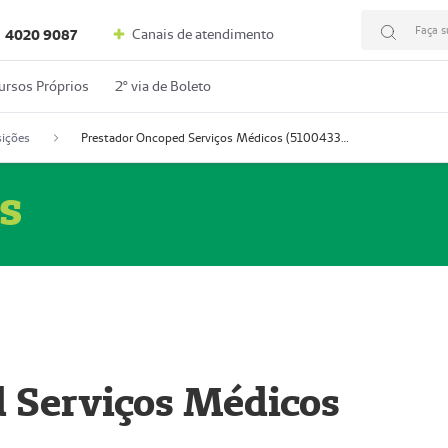
Faça s
Canais de atendimento
4020 9087
ursos Próprios
2º via de Boleto
ições
Prestador Oncoped Serviços Médicos (51004335-0)
s
 Serviços Médicos