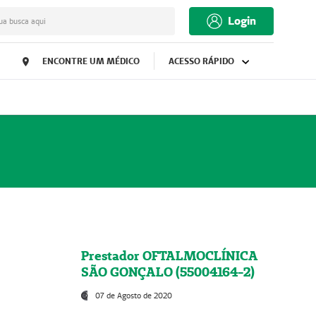
Login
ua busca aqui
ENCONTRE UM MÉDICO
ACESSO RÁPIDO
Prestador OFTALMOCLÍNICA
SÃO GONÇALO (55004164-2)
07 de Agosto de 2020