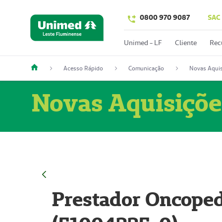
0800 970 9087
SAC
Unimed - LF
Cliente
Rec
Acesso Rápido
Comunicação
Novas Aquis
Novas Aquisiçõe
Prestador Oncoped