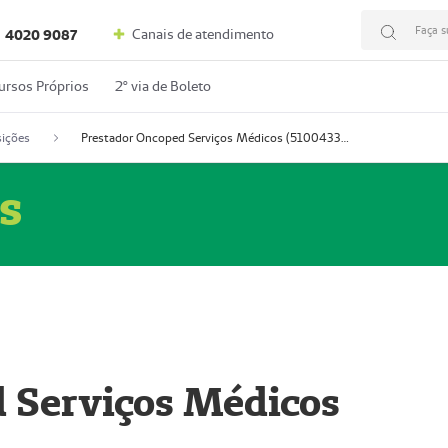
Faça s
Canais de atendimento
4020 9087
ursos Próprios
2º via de Boleto
ições
Prestador Oncoped Serviços Médicos (51004335-0)
s
 Serviços Médicos