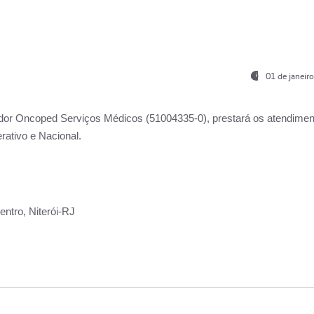
01 de janeir
ador
Oncoped Serviços Médicos
(51004335-0), prestará os atendime
rativo e Nacional.
ntro, Niterói-RJ