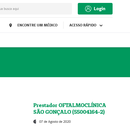
Login
ua busca aqui
ENCONTRE UM MÉDICO
ACESSO RÁPIDO
Prestador OFTALMOCLÍNICA
SÃO GONÇALO (55004164-2)
07 de Agosto de 2020