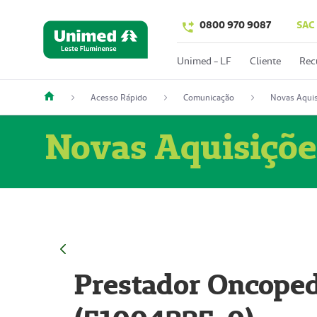
0800 970 9087
SAC
Unimed - LF
Cliente
Rec
Acesso Rápido
Comunicação
Novas Aquis
Novas Aquisiçõe
Prestador Oncoped