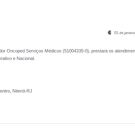
01 de janeir
ador
Oncoped Serviços Médicos
(51004335-0), prestará os atendime
rativo e Nacional.
ntro, Niterói-RJ