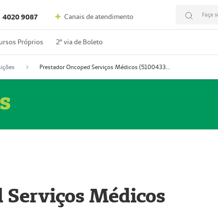
Faça s
Canais de atendimento
4020 9087
ursos Próprios
2º via de Boleto
ições
Prestador Oncoped Serviços Médicos (51004335-0)
s
 Serviços Médicos