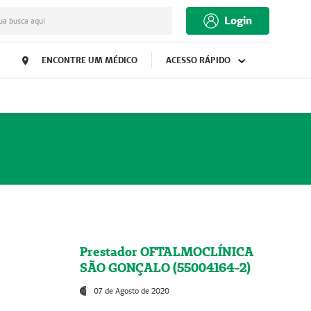
Login
ua busca aqui
ENCONTRE UM MÉDICO
ACESSO RÁPIDO
Prestador OFTALMOCLÍNICA
SÃO GONÇALO (55004164-2)
07 de Agosto de 2020