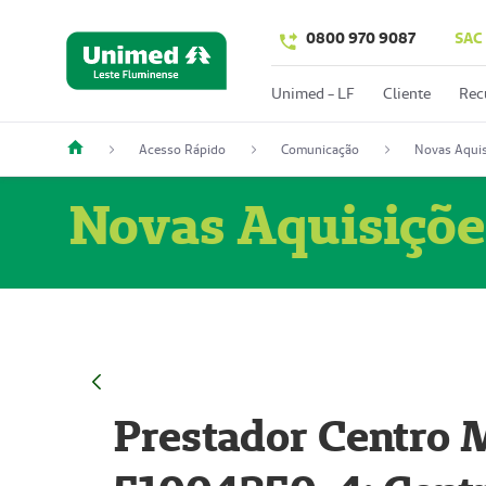
0800 970 9087
SAC
Unimed - LF
Cliente
Rec
Acesso Rápido
Comunicação
Novas Aquis
Novas Aquisiçõe
Prestador Centro M