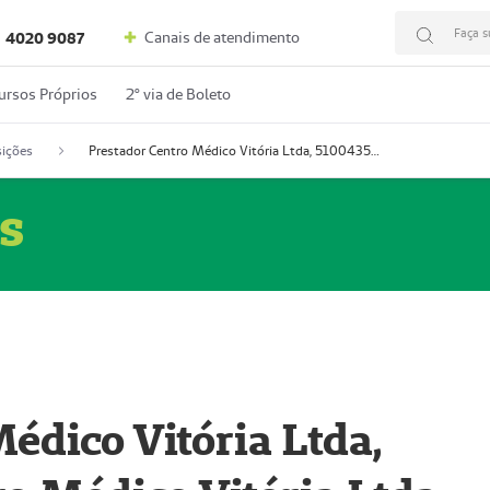
Faça s
Canais de atendimento
4020 9087
ursos Próprios
2º via de Boleto
ições
Prestador Centro Médico Vitória Ltda, 51004350-4: Centro Médico Vitória Ltda (Nome Fantasia: Policlínica Master)
s
édico Vitória Ltda,