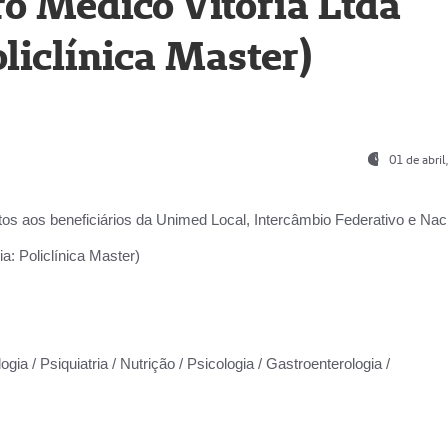
o Médico Vitória Ltda
liclínica Master)
01 de abri
os aos beneficiários da
Unimed Local, Intercâmbio Federativo e Naci
a: Policlínica Master)
gia / Psiquiatria / Nutrição / Psicologia / Gastroenterologia /