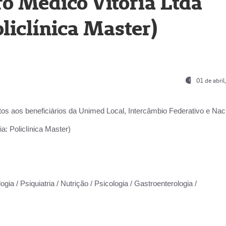
o Médico Vitória Ltda
liclínica Master)
01 de abri
os aos beneficiários da
Unimed Local, Intercâmbio Federativo e Naci
a: Policlínica Master)
gia / Psiquiatria / Nutrição / Psicologia / Gastroenterologia /