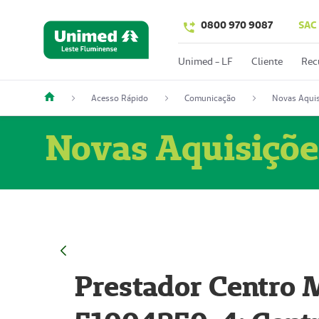
0800 970 9087
SAC
Unimed - LF
Cliente
Rec
Acesso Rápido
Comunicação
Novas Aquis
Novas Aquisiçõe
Prestador Centro M