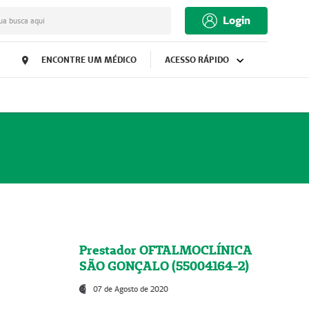
Login
ua busca aqui
ENCONTRE UM MÉDICO
ACESSO RÁPIDO
Prestador OFTALMOCLÍNICA
SÃO GONÇALO (55004164-2)
07 de Agosto de 2020