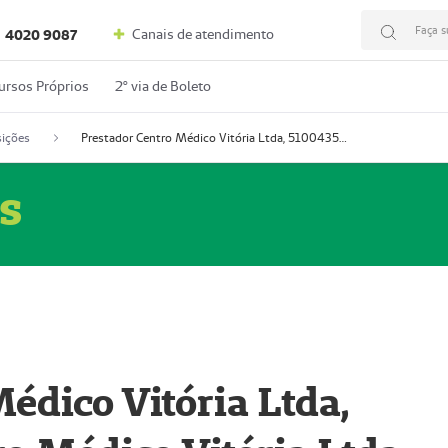
Faça s
Canais de atendimento
4020 9087
ursos Próprios
2º via de Boleto
ições
Prestador Centro Médico Vitória Ltda, 51004350-4: Centro Médico Vitória Ltda (Nome Fantasia: Policlínica Master)
s
édico Vitória Ltda,