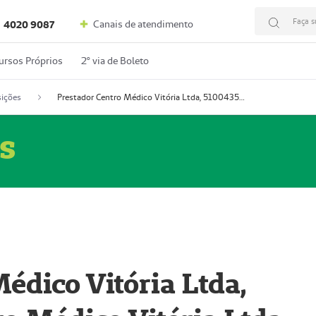
Faça s
Canais de atendimento
4020 9087
ursos Próprios
2º via de Boleto
ições
Prestador Centro Médico Vitória Ltda, 51004350-4: Centro Médico Vitória Ltda (Nome Fantasia: Policlínica Master)
s
édico Vitória Ltda,