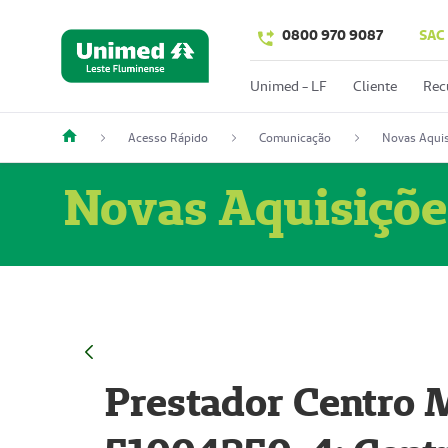
0800 970 9087
SAC
Unimed - LF
Cliente
Rec
Acesso Rápido
Comunicação
Novas Aquis
Novas Aquisiçõe
Prestador Centro M