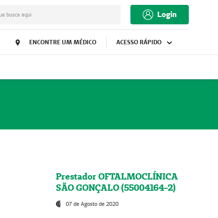
Login
ua busca aqui
ENCONTRE UM MÉDICO
ACESSO RÁPIDO
Prestador OFTALMOCLÍNICA
SÃO GONÇALO (55004164-2)
07 de Agosto de 2020