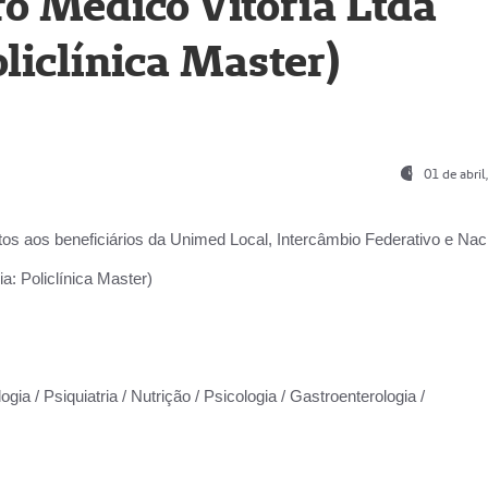
o Médico Vitória Ltda
liclínica Master)
01 de abri
os aos beneficiários da
Unimed Local, Intercâmbio Federativo e Naci
a: Policlínica Master)
gia / Psiquiatria / Nutrição / Psicologia / Gastroenterologia /