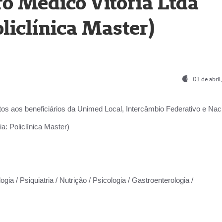
o Médico Vitória Ltda
liclínica Master)
01 de abri
os aos beneficiários da
Unimed Local, Intercâmbio Federativo e Naci
a: Policlínica Master)
gia / Psiquiatria / Nutrição / Psicologia / Gastroenterologia /