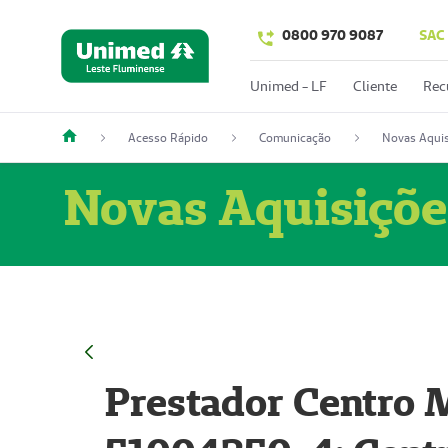
0800 970 9087
SAC
Unimed - LF
Cliente
Rec
Acesso Rápido
Comunicação
Novas Aquis
Novas Aquisiçõe
Prestador Centro M