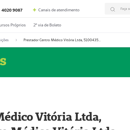
Faça s
Canais de atendimento
4020 9087
ursos Próprios
2º via de Boleto
ições
Prestador Centro Médico Vitória Ltda, 51004350-4: Centro Médico Vitória Ltda (Nome Fantasia: Policlínica Master)
s
édico Vitória Ltda,