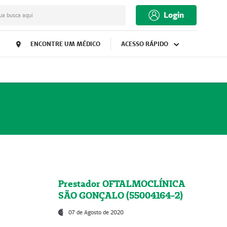
Login
ua busca aqui
ENCONTRE UM MÉDICO
ACESSO RÁPIDO
Prestador OFTALMOCLÍNICA
SÃO GONÇALO (55004164-2)
07 de Agosto de 2020