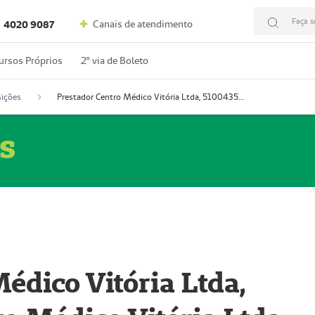
Faça s
Canais de atendimento
4020 9087
ursos Próprios
2º via de Boleto
ições
Prestador Centro Médico Vitória Ltda, 51004350-4: Centro Médico Vitória Ltda (Nome Fantasia: Policlínica Master)
s
édico Vitória Ltda,