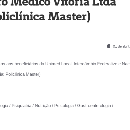
o Médico Vitória Ltda
liclínica Master)
01 de abri
os aos beneficiários da
Unimed Local, Intercâmbio Federativo e Naci
a: Policlínica Master)
gia / Psiquiatria / Nutrição / Psicologia / Gastroenterologia /