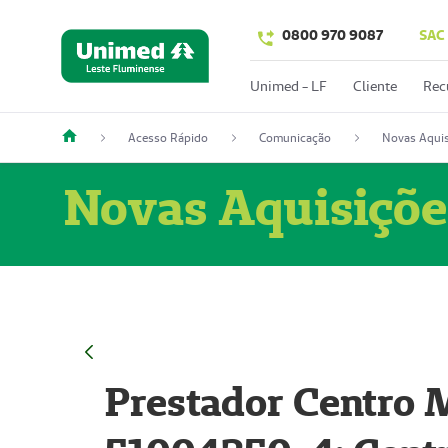
0800 970 9087
SAC
Unimed - LF
Cliente
Rec
Acesso Rápido
Comunicação
Novas Aquis
Novas Aquisiçõe
Prestador Centro M