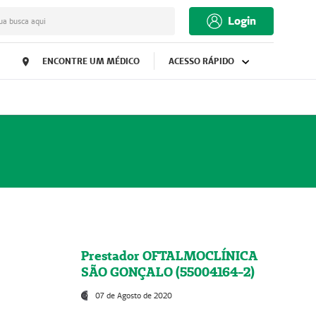
Login
ua busca aqui
ENCONTRE UM MÉDICO
ACESSO RÁPIDO
Prestador OFTALMOCLÍNICA
SÃO GONÇALO (55004164-2)
07 de Agosto de 2020