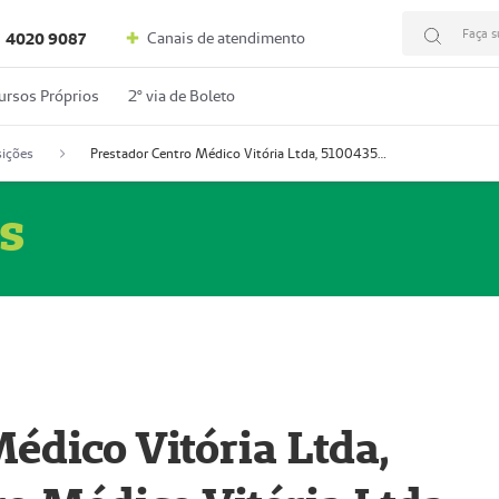
Faça s
Canais de atendimento
4020 9087
ursos Próprios
2º via de Boleto
ições
Prestador Centro Médico Vitória Ltda, 51004350-4: Centro Médico Vitória Ltda (Nome Fantasia: Policlínica Master)
s
édico Vitória Ltda,