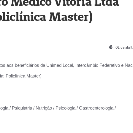
o Médico Vitória Ltda
liclínica Master)
01 de abri
os aos beneficiários da
Unimed Local, Intercâmbio Federativo e Naci
a: Policlínica Master)
gia / Psiquiatria / Nutrição / Psicologia / Gastroenterologia /