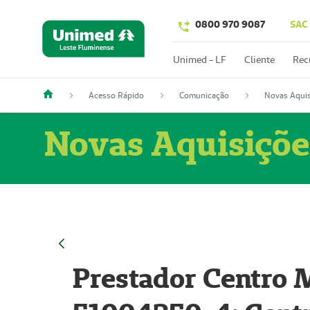
0800 970 9087
SAC
Unimed - LF
Cliente
Rec
Acesso Rápido
Comunicação
Novas Aquis
Novas Aquisiçõe
Prestador Centro M