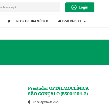
Login
ua busca aqui
ENCONTRE UM MÉDICO
ACESSO RÁPIDO
Prestador OFTALMOCLÍNICA
SÃO GONÇALO (55004164-2)
07 de Agosto de 2020