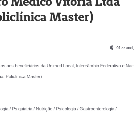
o Médico Vitória Ltda
liclínica Master)
01 de abri
os aos beneficiários da
Unimed Local, Intercâmbio Federativo e Naci
a: Policlínica Master)
gia / Psiquiatria / Nutrição / Psicologia / Gastroenterologia /