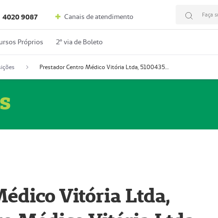
Faça s
Canais de atendimento
4020 9087
ursos Próprios
2º via de Boleto
ições
Prestador Centro Médico Vitória Ltda, 51004350-4: Centro Médico Vitória Ltda (Nome Fantasia: Policlínica Master)
s
édico Vitória Ltda,