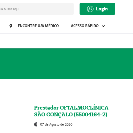
Login
ua busca aqui
ENCONTRE UM MÉDICO
ACESSO RÁPIDO
Prestador OFTALMOCLÍNICA
SÃO GONÇALO (55004164-2)
07 de Agosto de 2020