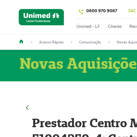
0800 970 9087
SAC
Unimed - LF
Cliente
Rec
Acesso Rápido
Comunicação
Novas Aquis
Novas Aquisiçõe
Prestador Centro M