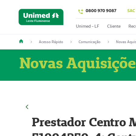
0800 970 9087
SAC
Unimed - LF
Cliente
Rec
Acesso Rápido
Comunicação
Novas Aquis
Novas Aquisiçõe
Prestador Centro M