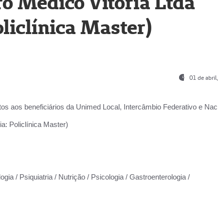
o Médico Vitória Ltda
liclínica Master)
01 de abri
os aos beneficiários da
Unimed Local, Intercâmbio Federativo e Naci
a: Policlínica Master)
gia / Psiquiatria / Nutrição / Psicologia / Gastroenterologia /