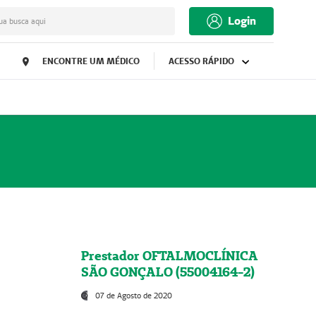
Login
ua busca aqui
ENCONTRE UM MÉDICO
ACESSO RÁPIDO
Prestador OFTALMOCLÍNICA
SÃO GONÇALO (55004164-2)
07 de Agosto de 2020