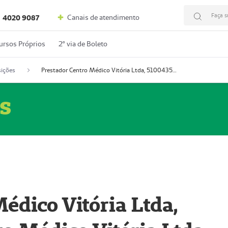
Faça s
Canais de atendimento
4020 9087
ursos Próprios
2º via de Boleto
ições
Prestador Centro Médico Vitória Ltda, 51004350-4: Centro Médico Vitória Ltda (Nome Fantasia: Policlínica Master)
s
édico Vitória Ltda,