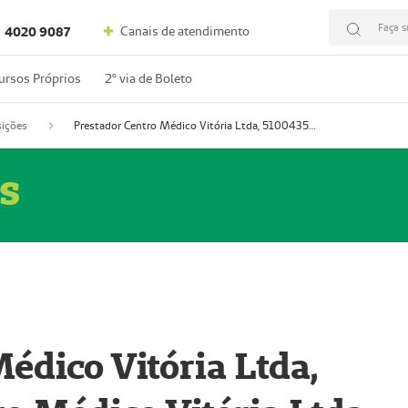
Faça s
Canais de atendimento
4020 9087
ursos Próprios
2º via de Boleto
ições
Prestador Centro Médico Vitória Ltda, 51004350-4: Centro Médico Vitória Ltda (Nome Fantasia: Policlínica Master)
s
édico Vitória Ltda,