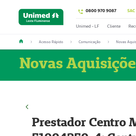
0800 970 9087
SAC
Unimed - LF
Cliente
Rec
Acesso Rápido
Comunicação
Novas Aquis
Novas Aquisiçõe
Prestador Centro M