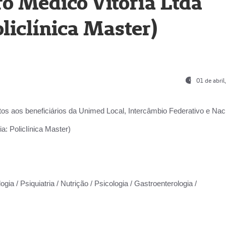
o Médico Vitória Ltda
liclínica Master)
01 de abri
os aos beneficiários da
Unimed Local, Intercâmbio Federativo e Naci
a: Policlínica Master)
gia / Psiquiatria / Nutrição / Psicologia / Gastroenterologia /