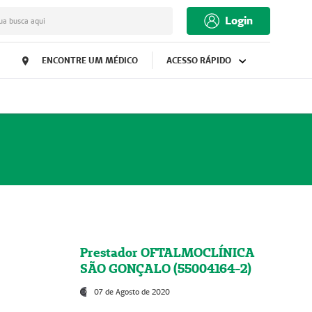
Login
ua busca aqui
ENCONTRE UM MÉDICO
ACESSO RÁPIDO
Prestador OFTALMOCLÍNICA
SÃO GONÇALO (55004164-2)
07 de Agosto de 2020