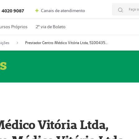
Faça s
Canais de atendimento
4020 9087
ursos Próprios
2º via de Boleto
ições
Prestador Centro Médico Vitória Ltda, 51004350-4: Centro Médico Vitória Ltda (Nome Fantasia: Policlínica Master)
s
édico Vitória Ltda,