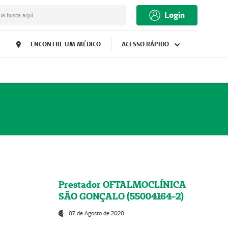
Login
ua busca aqui
ENCONTRE UM MÉDICO
ACESSO RÁPIDO
Prestador OFTALMOCLÍNICA
SÃO GONÇALO (55004164-2)
07 de Agosto de 2020