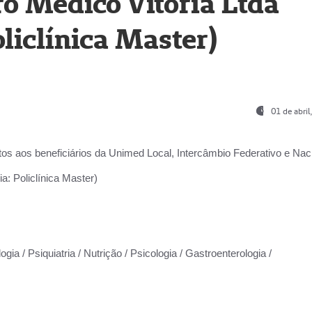
o Médico Vitória Ltda
liclínica Master)
01 de abri
os aos beneficiários da
Unimed Local, Intercâmbio Federativo e Naci
a: Policlínica Master)
gia / Psiquiatria / Nutrição / Psicologia / Gastroenterologia /