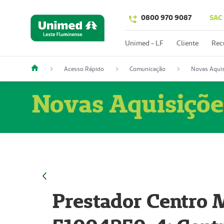
0800 970 9087
SAC
Unimed - LF
Cliente
Rec
Acesso Rápido
Comunicação
Novas Aquis
Novas Aquisiçõe
Prestador Centro M