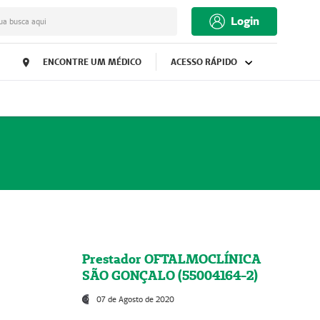
Login
ua busca aqui
ENCONTRE UM MÉDICO
ACESSO RÁPIDO
Prestador OFTALMOCLÍNICA
SÃO GONÇALO (55004164-2)
07 de Agosto de 2020