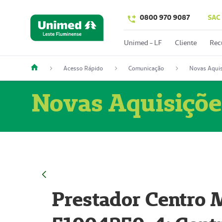
0800 970 9087
SAC
Unimed - LF
Cliente
Rec
Acesso Rápido
Comunicação
Novas Aquis
Novas Aquisiçõe
Prestador Centro M