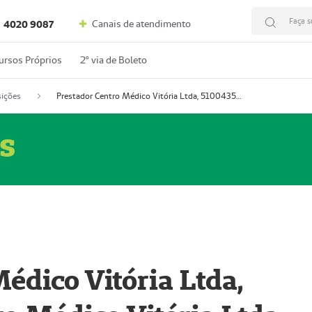
Faça s
Canais de atendimento
4020 9087
ursos Próprios
2º via de Boleto
ições
Prestador Centro Médico Vitória Ltda, 51004350-4: Centro Médico Vitória Ltda (Nome Fantasia: Policlínica Master)
s
édico Vitória Ltda,