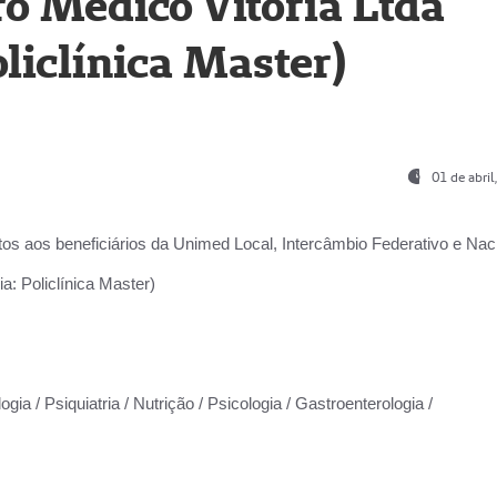
o Médico Vitória Ltda
liclínica Master)
01 de abri
os aos beneficiários da
Unimed Local, Intercâmbio Federativo e Naci
a: Policlínica Master)
gia / Psiquiatria / Nutrição / Psicologia / Gastroenterologia /