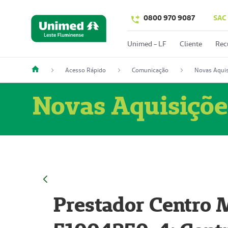
0800 970 9087
SAC
Unimed - LF
Cliente
Rec
Acesso Rápido
Comunicação
Novas Aquis
Novas Aquisiçõe
Prestador Centro M