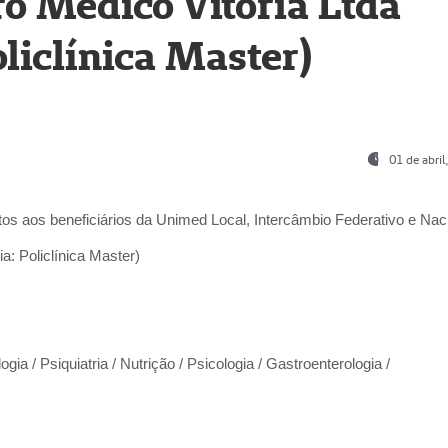
o Médico Vitória Ltda
liclínica Master)
01 de abri
os aos beneficiários da
Unimed Local, Intercâmbio Federativo e Naci
a: Policlínica Master)
gia / Psiquiatria / Nutrição / Psicologia / Gastroenterologia /