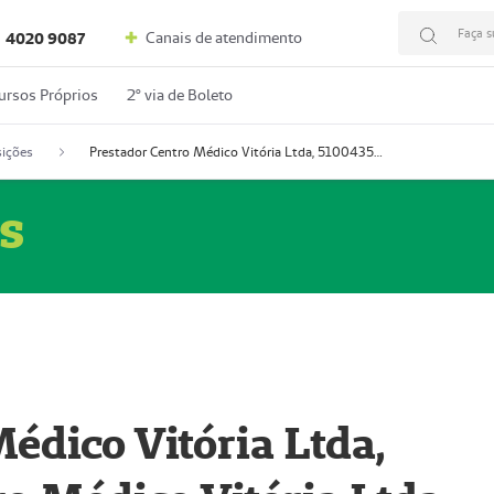
Faça s
Canais de atendimento
4020 9087
ursos Próprios
2º via de Boleto
ições
Prestador Centro Médico Vitória Ltda, 51004350-4: Centro Médico Vitória Ltda (Nome Fantasia: Policlínica Master)
s
édico Vitória Ltda,