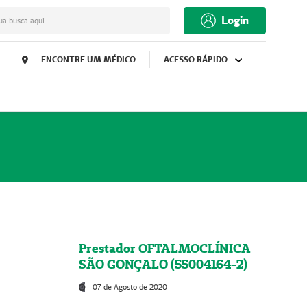
Login
ua busca aqui
ENCONTRE UM MÉDICO
ACESSO RÁPIDO
Prestador OFTALMOCLÍNICA
SÃO GONÇALO (55004164-2)
07 de Agosto de 2020