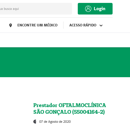
Login
ua busca aqui
ENCONTRE UM MÉDICO
ACESSO RÁPIDO
Prestador OFTALMOCLÍNICA
SÃO GONÇALO (55004164-2)
07 de Agosto de 2020