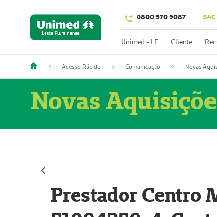
0800 970 9087
SAC
Unimed - LF
Cliente
Rec
Acesso Rápido
Comunicação
Novas Aquis
Novas Aquisiçõe
Prestador Centro M