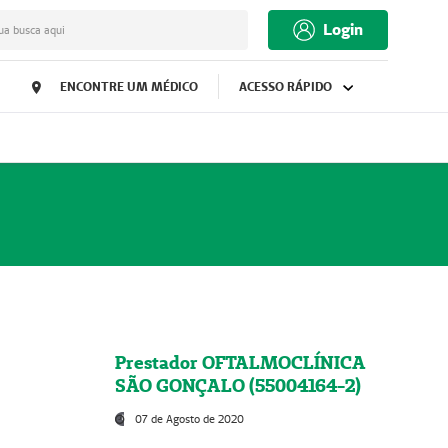
Login
ua busca aqui
ENCONTRE UM MÉDICO
ACESSO RÁPIDO
Prestador OFTALMOCLÍNICA
SÃO GONÇALO (55004164-2)
07 de Agosto de 2020