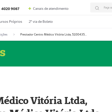
Faça s
Canais de atendimento
4020 9087
ursos Próprios
2º via de Boleto
ições
Prestador Centro Médico Vitória Ltda, 51004350-4: Centro Médico Vitória Ltda (Nome Fantasia: Policlínica Master)
s
édico Vitória Ltda,