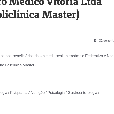
o Médico Vitória Ltda
liclínica Master)
01 de abri
os aos beneficiários da
Unimed Local, Intercâmbio Federativo e Naci
a: Policlínica Master)
gia / Psiquiatria / Nutrição / Psicologia / Gastroenterologia /