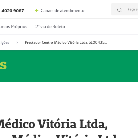
Faça s
Canais de atendimento
4020 9087
ursos Próprios
2º via de Boleto
ições
Prestador Centro Médico Vitória Ltda, 51004350-4: Centro Médico Vitória Ltda (Nome Fantasia: Policlínica Master)
s
édico Vitória Ltda,