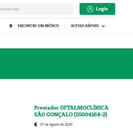
Login
ua busca aqui
ENCONTRE UM MÉDICO
ACESSO RÁPIDO
Prestador OFTALMOCLÍNICA
SÃO GONÇALO (55004164-2)
07 de Agosto de 2020