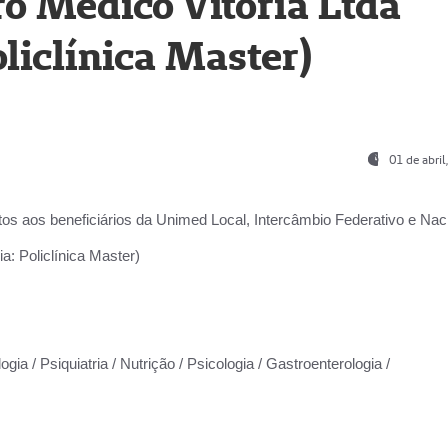
o Médico Vitória Ltda
liclínica Master)
01 de abri
os aos beneficiários da
Unimed Local, Intercâmbio Federativo e Naci
a: Policlínica Master)
gia / Psiquiatria / Nutrição / Psicologia / Gastroenterologia /