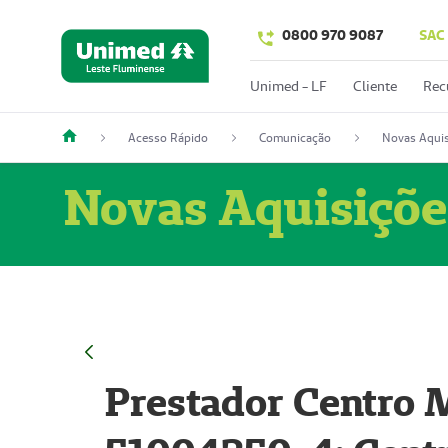
0800 970 9087
SAC
Unimed - LF
Cliente
Rec
Acesso Rápido
Comunicação
Novas Aquis
Novas Aquisiçõe
Prestador Centro M