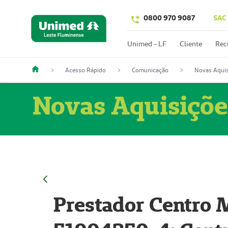
0800 970 9087
SAC
Unimed - LF
Cliente
Rec
Acesso Rápido
Comunicação
Novas Aquis
Novas Aquisiçõe
Prestador Centro M