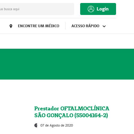
Login
ua busca aqui
ENCONTRE UM MÉDICO
ACESSO RÁPIDO
Prestador OFTALMOCLÍNICA
SÃO GONÇALO (55004164-2)
07 de Agosto de 2020