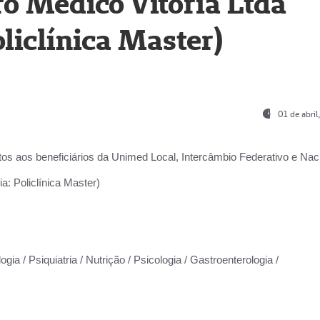
o Médico Vitória Ltda
liclínica Master)
01 de abri
os aos beneficiários da
Unimed Local, Intercâmbio Federativo e Naci
a: Policlínica Master)
gia / Psiquiatria / Nutrição / Psicologia / Gastroenterologia /