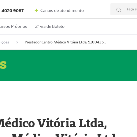
Faça s
Canais de atendimento
4020 9087
ursos Próprios
2º via de Boleto
ições
Prestador Centro Médico Vitória Ltda, 51004350-4: Centro Médico Vitória Ltda (Nome Fantasia: Policlínica Master)
s
édico Vitória Ltda,