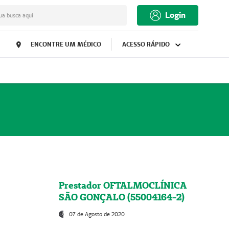
Login
ua busca aqui
ENCONTRE UM MÉDICO
ACESSO RÁPIDO
Prestador OFTALMOCLÍNICA
SÃO GONÇALO (55004164-2)
07 de Agosto de 2020