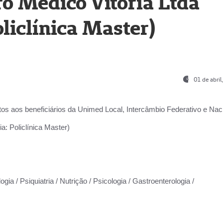
o Médico Vitória Ltda
liclínica Master)
01 de abri
os aos beneficiários da
Unimed Local, Intercâmbio Federativo e Naci
a: Policlínica Master)
gia / Psiquiatria / Nutrição / Psicologia / Gastroenterologia /