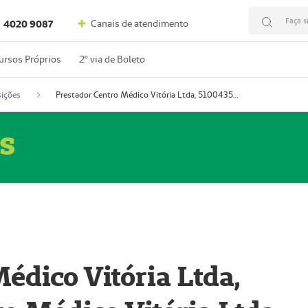
Faça s
Canais de atendimento
4020 9087
ursos Próprios
2º via de Boleto
ições
Prestador Centro Médico Vitória Ltda, 51004350-4: Centro Médico Vitória Ltda (Nome Fantasia: Policlínica Master)
s
édico Vitória Ltda,