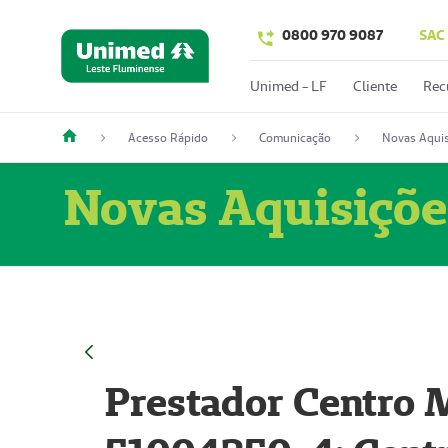
0800 970 9087
SAC
Unimed - LF
Cliente
Rec
Acesso Rápido
Comunicação
Novas Aquis
Novas Aquisiçõe
Prestador Centro M