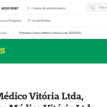
Faça s
Canais de atendimento
4020 9087
ursos Próprios
2º via de Boleto
ições
Prestador Centro Médico Vitória Ltda, 51004350-4: Centro Médico Vitória Ltda (Nome Fantasia: Policlínica Master)
s
édico Vitória Ltda,