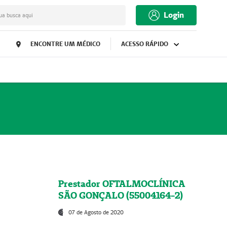
Login
ua busca aqui
ENCONTRE UM MÉDICO
ACESSO RÁPIDO
Prestador OFTALMOCLÍNICA
SÃO GONÇALO (55004164-2)
07 de Agosto de 2020