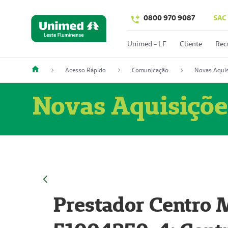
0800 970 9087
SAC
Unimed - LF
Cliente
Rec
Acesso Rápido
Comunicação
Novas Aquis
Novas Aquisiçõe
Prestador Centro M