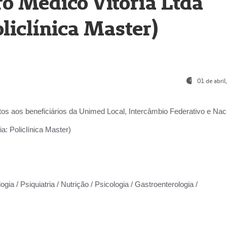
o Médico Vitória Ltda
liclínica Master)
01 de abri
os aos beneficiários da
Unimed Local, Intercâmbio Federativo e Naci
a: Policlínica Master)
gia / Psiquiatria / Nutrição / Psicologia / Gastroenterologia /