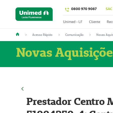
0800 970 9087
SAC
Unimed - LF
Cliente
Rec
Acesso Rápido
Comunicação
Novas Aquis
Novas Aquisiçõe
Prestador Centro M