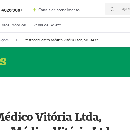
Faça s
Canais de atendimento
4020 9087
ursos Próprios
2º via de Boleto
ições
Prestador Centro Médico Vitória Ltda, 51004350-4: Centro Médico Vitória Ltda (Nome Fantasia: Policlínica Master)
s
édico Vitória Ltda,