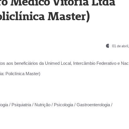
o Médico Vitória Ltda
liclínica Master)
01 de abri
os aos beneficiários da
Unimed Local, Intercâmbio Federativo e Naci
a: Policlínica Master)
gia / Psiquiatria / Nutrição / Psicologia / Gastroenterologia /