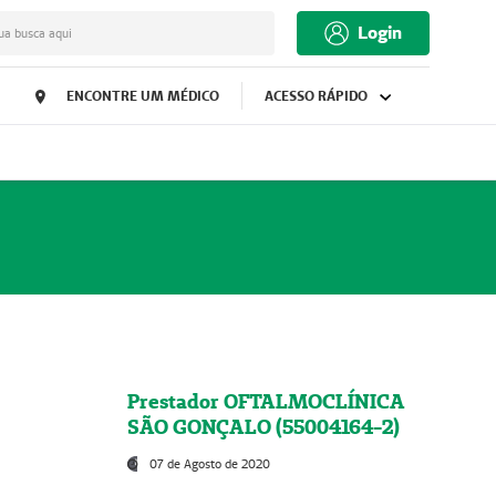
Login
ua busca aqui
ENCONTRE UM MÉDICO
ACESSO RÁPIDO
Prestador OFTALMOCLÍNICA
SÃO GONÇALO (55004164-2)
07 de Agosto de 2020