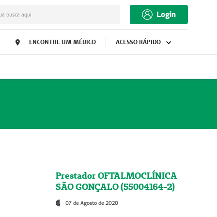
Login
ua busca aqui
ENCONTRE UM MÉDICO
ACESSO RÁPIDO
Prestador OFTALMOCLÍNICA
SÃO GONÇALO (55004164-2)
07 de Agosto de 2020