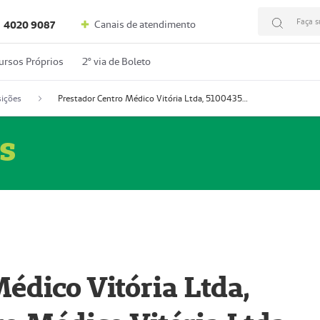
Faça s
Canais de atendimento
4020 9087
ursos Próprios
2º via de Boleto
ições
Prestador Centro Médico Vitória Ltda, 51004350-4: Centro Médico Vitória Ltda (Nome Fantasia: Policlínica Master)
s
édico Vitória Ltda,