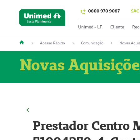
0800 970 9087
SAC
Unimed - LF
Cliente
Rec
Acesso Rápido
Comunicação
Novas Aquis
Novas Aquisiçõe
Prestador Centro M