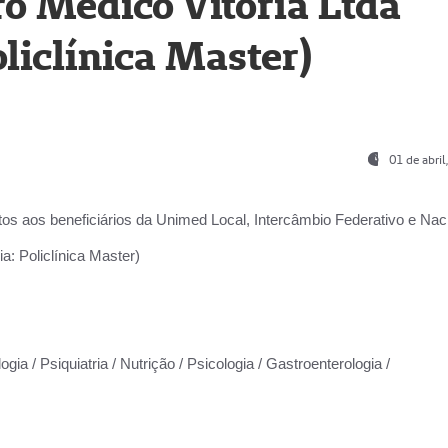
o Médico Vitória Ltda
liclínica Master)
01 de abri
os aos beneficiários da
Unimed Local, Intercâmbio Federativo e Naci
a: Policlínica Master)
gia / Psiquiatria / Nutrição / Psicologia / Gastroenterologia /