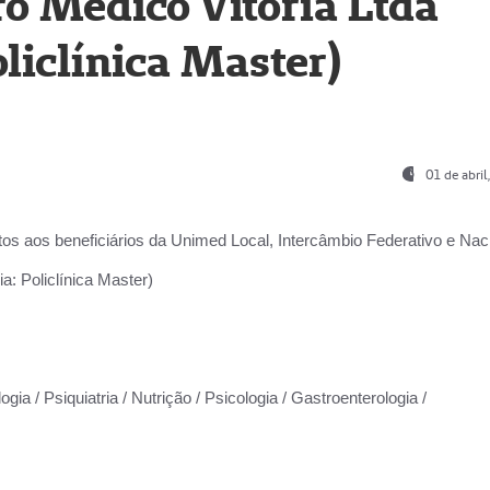
o Médico Vitória Ltda
liclínica Master)
01 de abri
os aos beneficiários da
Unimed Local, Intercâmbio Federativo e Naci
a: Policlínica Master)
gia / Psiquiatria / Nutrição / Psicologia / Gastroenterologia /