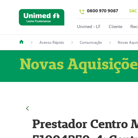
0800 970 9087
SAC
Unimed - LF
Cliente
Rec
Acesso Rápido
Comunicação
Novas Aquis
Novas Aquisiçõe
Prestador Centro M