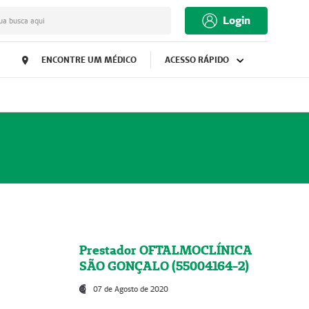
Login
ua busca aqui
ENCONTRE UM MÉDICO
ACESSO RÁPIDO
Prestador OFTALMOCLÍNICA
SÃO GONÇALO (55004164-2)
07 de Agosto de 2020