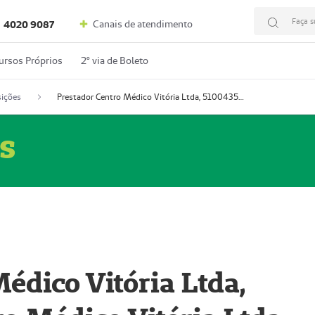
Faça s
Canais de atendimento
4020 9087
ursos Próprios
2º via de Boleto
ições
Prestador Centro Médico Vitória Ltda, 51004350-4: Centro Médico Vitória Ltda (Nome Fantasia: Policlínica Master)
s
édico Vitória Ltda,