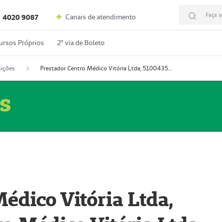
Faça s
Canais de atendimento
4020 9087
ursos Próprios
2º via de Boleto
ições
Prestador Centro Médico Vitória Ltda, 51004350-4: Centro Médico Vitória Ltda (Nome Fantasia: Policlínica Master)
s
édico Vitória Ltda,