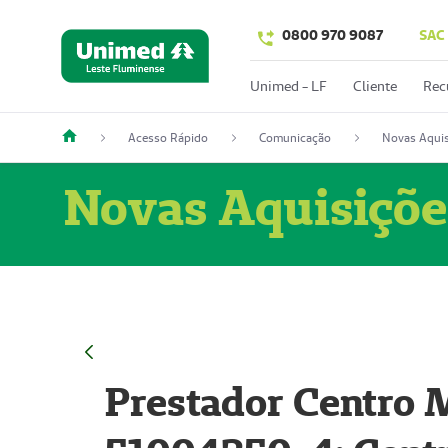
0800 970 9087
SAC
Unimed - LF
Cliente
Rec
Acesso Rápido
Comunicação
Novas Aquis
Novas Aquisiçõe
Prestador Centro M