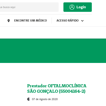
Login
ua busca aqui
ENCONTRE UM MÉDICO
ACESSO RÁPIDO
Prestador OFTALMOCLÍNICA
SÃO GONÇALO (55004164-2)
07 de Agosto de 2020