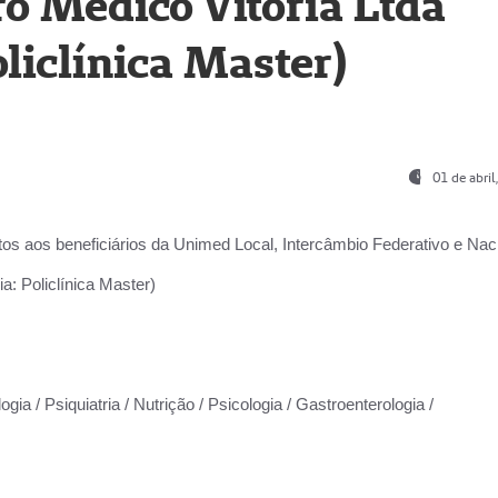
o Médico Vitória Ltda
liclínica Master)
01 de abri
os aos beneficiários da
Unimed Local, Intercâmbio Federativo e Naci
a: Policlínica Master)
gia / Psiquiatria / Nutrição / Psicologia / Gastroenterologia /