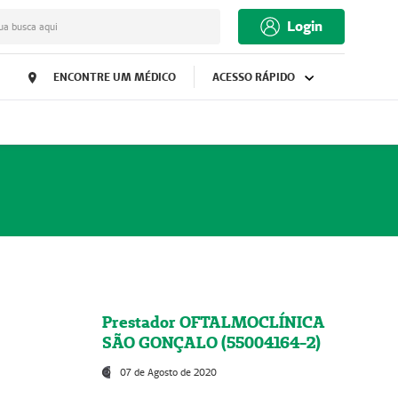
Login
ua busca aqui
ENCONTRE UM MÉDICO
ACESSO RÁPIDO
Prestador OFTALMOCLÍNICA
SÃO GONÇALO (55004164-2)
07 de Agosto de 2020