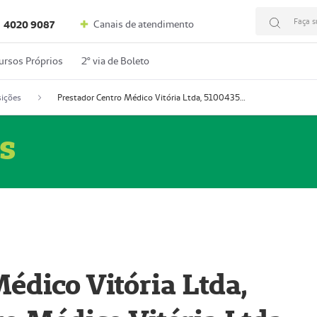
Faça s
Canais de atendimento
4020 9087
ursos Próprios
2º via de Boleto
ições
Prestador Centro Médico Vitória Ltda, 51004350-4: Centro Médico Vitória Ltda (Nome Fantasia: Policlínica Master)
s
édico Vitória Ltda,