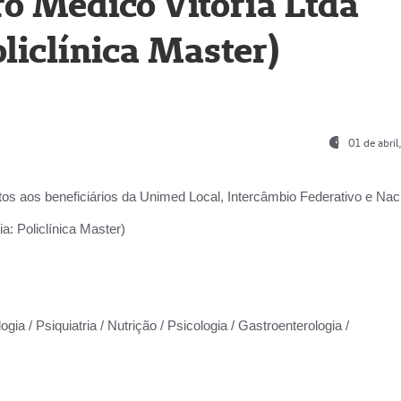
o Médico Vitória Ltda
liclínica Master)
01 de abri
os aos beneficiários da
Unimed Local, Intercâmbio Federativo e Naci
a: Policlínica Master)
gia / Psiquiatria / Nutrição / Psicologia / Gastroenterologia /