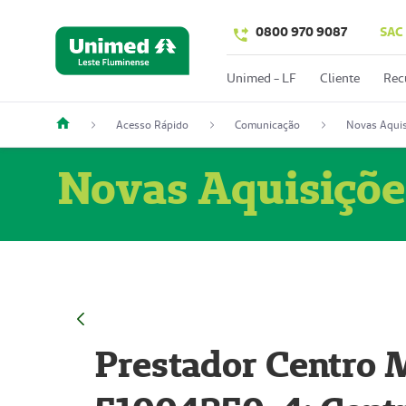
0800 970 9087
SAC
Unimed - LF
Cliente
Rec
Acesso Rápido
Comunicação
Novas Aquis
Novas Aquisiçõe
Prestador Centro M