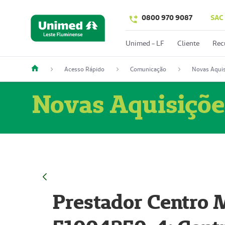
0800 970 9087
SAC
Unimed - LF
Cliente
Rec
Acesso Rápido
Comunicação
Novas Aquis
Novas Aquisiçõe
Prestador Centro M