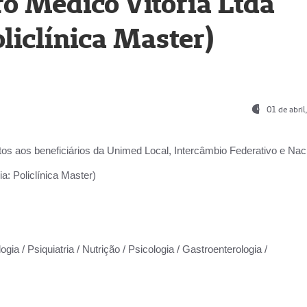
o Médico Vitória Ltda
liclínica Master)
01 de abri
os aos beneficiários da
Unimed Local, Intercâmbio Federativo e Naci
a: Policlínica Master)
gia / Psiquiatria / Nutrição / Psicologia / Gastroenterologia /