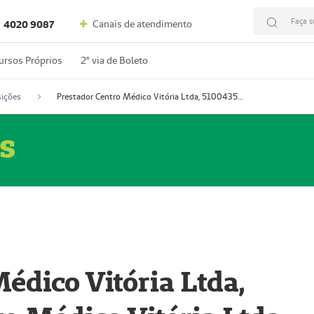
Faça s
Canais de atendimento
4020 9087
ursos Próprios
2º via de Boleto
ições
Prestador Centro Médico Vitória Ltda, 51004350-4: Centro Médico Vitória Ltda (Nome Fantasia: Policlínica Master)
s
édico Vitória Ltda,