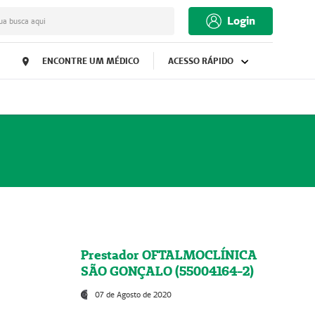
Login
ua busca aqui
ENCONTRE UM MÉDICO
ACESSO RÁPIDO
Prestador OFTALMOCLÍNICA
SÃO GONÇALO (55004164-2)
07 de Agosto de 2020