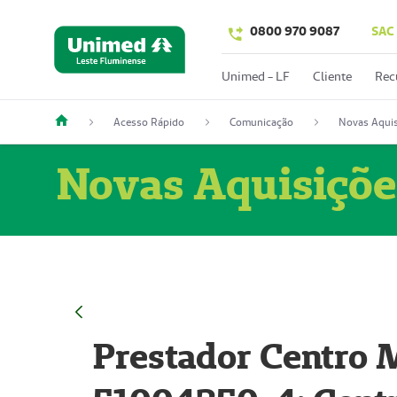
0800 970 9087
SAC
Unimed - LF
Cliente
Rec
Acesso Rápido
Comunicação
Novas Aquis
Novas Aquisiçõe
Prestador Centro M