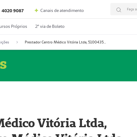
Faça s
Canais de atendimento
4020 9087
ursos Próprios
2º via de Boleto
ições
Prestador Centro Médico Vitória Ltda, 51004350-4: Centro Médico Vitória Ltda (Nome Fantasia: Policlínica Master)
s
édico Vitória Ltda,