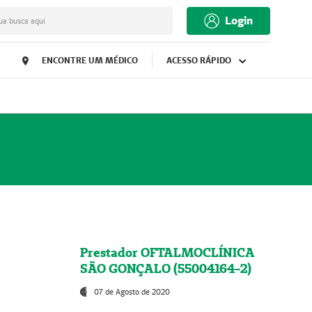
Login
ua busca aqui
ENCONTRE UM MÉDICO
ACESSO RÁPIDO
Prestador OFTALMOCLÍNICA
SÃO GONÇALO (55004164-2)
07 de Agosto de 2020