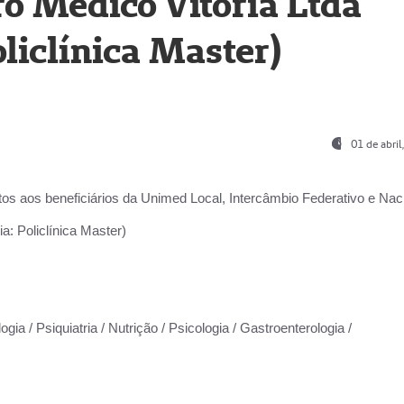
o Médico Vitória Ltda
liclínica Master)
01 de abri
os aos beneficiários da
Unimed Local, Intercâmbio Federativo e Naci
a: Policlínica Master)
gia / Psiquiatria / Nutrição / Psicologia / Gastroenterologia /