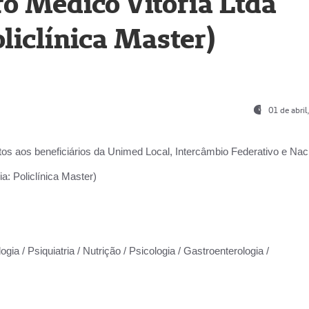
o Médico Vitória Ltda
liclínica Master)
01 de abri
os aos beneficiários da
Unimed Local, Intercâmbio Federativo e Naci
a: Policlínica Master)
gia / Psiquiatria / Nutrição / Psicologia / Gastroenterologia /