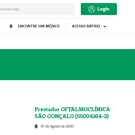
Login
ua busca aqui
ENCONTRE UM MÉDICO
ACESSO RÁPIDO
Prestador OFTALMOCLÍNICA
SÃO GONÇALO (55004164-2)
07 de Agosto de 2020