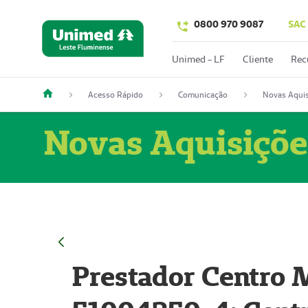
0800 970 9087
SAC
Unimed - LF
Cliente
Rec
Acesso Rápido
Comunicação
Novas Aquis
Novas Aquisiçõe
Prestador Centro M