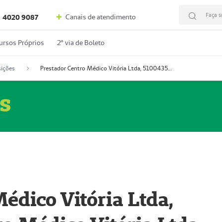
Faça s
Canais de atendimento
4020 9087
ursos Próprios
2º via de Boleto
ições
Prestador Centro Médico Vitória Ltda, 51004350-4: Centro Médico Vitória Ltda (Nome Fantasia: Policlínica Master)
s
édico Vitória Ltda,