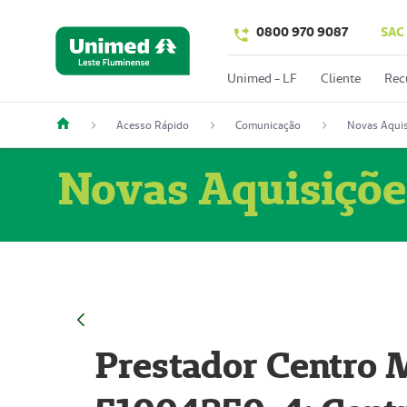
0800 970 9087
SAC
Unimed - LF
Cliente
Rec
Acesso Rápido
Comunicação
Novas Aquis
Novas Aquisiçõe
Prestador Centro M