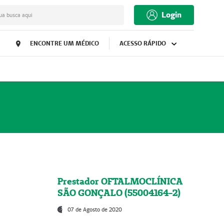
Login
ua busca aqui
ENCONTRE UM MÉDICO
ACESSO RÁPIDO
Prestador OFTALMOCLÍNICA
SÃO GONÇALO (55004164-2)
07 de Agosto de 2020