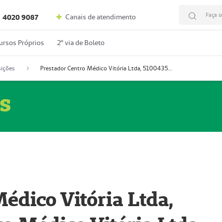
Faça s
Canais de atendimento
4020 9087
ursos Próprios
2º via de Boleto
ições
Prestador Centro Médico Vitória Ltda, 51004350-4: Centro Médico Vitória Ltda (Nome Fantasia: Policlínica Master)
s
édico Vitória Ltda,