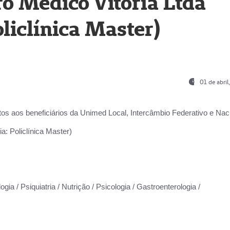
o Médico Vitória Ltda
liclínica Master)
01 de abri
os aos beneficiários da
Unimed Local, Intercâmbio Federativo e Naci
a: Policlínica Master)
gia / Psiquiatria / Nutrição / Psicologia / Gastroenterologia /