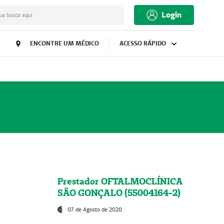
Login
ua busca aqui
ENCONTRE UM MÉDICO
ACESSO RÁPIDO
Prestador OFTALMOCLÍNICA
SÃO GONÇALO (55004164-2)
07 de Agosto de 2020