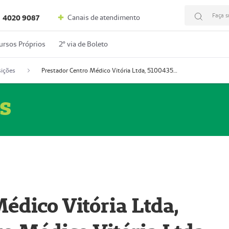
Faça s
Canais de atendimento
4020 9087
ursos Próprios
2º via de Boleto
ições
Prestador Centro Médico Vitória Ltda, 51004350-4: Centro Médico Vitória Ltda (Nome Fantasia: Policlínica Master)
s
édico Vitória Ltda,