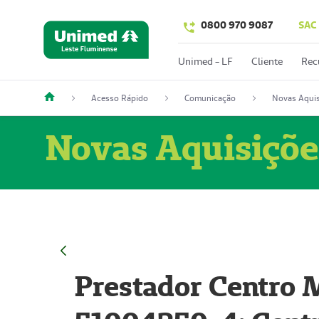
0800 970 9087
SAC
Unimed - LF
Cliente
Rec
Acesso Rápido
Comunicação
Novas Aquis
Novas Aquisiçõe
Prestador Centro M