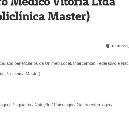
o Médico Vitória Ltda
liclínica Master)
01 de abri
os aos beneficiários da
Unimed Local, Intercâmbio Federativo e Naci
a: Policlínica Master)
gia / Psiquiatria / Nutrição / Psicologia / Gastroenterologia /