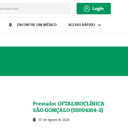
Login
ua busca aqui
ENCONTRE UM MÉDICO
ACESSO RÁPIDO
Prestador OFTALMOCLÍNICA
SÃO GONÇALO (55004164-2)
07 de Agosto de 2020