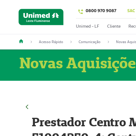
0800 970 9087
SAC
Unimed - LF
Cliente
Rec
Acesso Rápido
Comunicação
Novas Aquis
Novas Aquisiçõe
Prestador Centro M