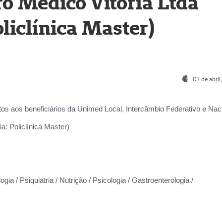
o Médico Vitória Ltda
liclínica Master)
01 de abri
os aos beneficiários da
Unimed Local, Intercâmbio Federativo e Naci
a: Policlínica Master)
gia / Psiquiatria / Nutrição / Psicologia / Gastroenterologia /