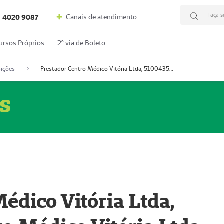
Faça s
Canais de atendimento
4020 9087
ursos Próprios
2º via de Boleto
ições
Prestador Centro Médico Vitória Ltda, 51004350-4: Centro Médico Vitória Ltda (Nome Fantasia: Policlínica Master)
s
édico Vitória Ltda,