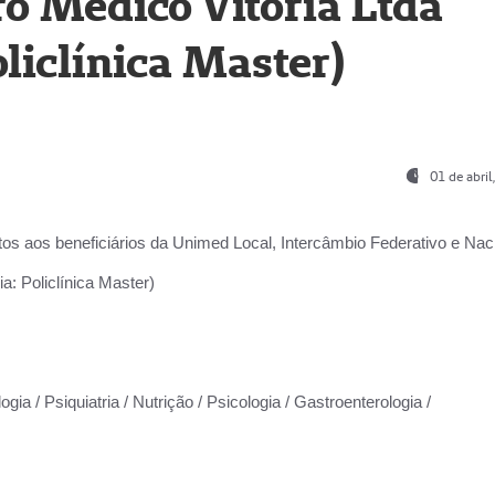
o Médico Vitória Ltda
liclínica Master)
01 de abri
os aos beneficiários da
Unimed Local, Intercâmbio Federativo e Naci
a: Policlínica Master)
gia / Psiquiatria / Nutrição / Psicologia / Gastroenterologia /