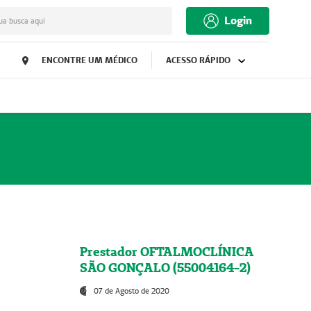
Login
ua busca aqui
ENCONTRE UM MÉDICO
ACESSO RÁPIDO
Prestador OFTALMOCLÍNICA
SÃO GONÇALO (55004164-2)
07 de Agosto de 2020