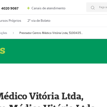
Faça s
Canais de atendimento
4020 9087
ursos Próprios
2º via de Boleto
ições
Prestador Centro Médico Vitória Ltda, 51004350-4: Centro Médico Vitória Ltda (Nome Fantasia: Policlínica Master)
s
édico Vitória Ltda,