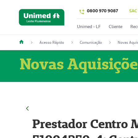
0800 970 9087
SAC
Unimed - LF
Cliente
Rec
Acesso Rápido
Comunicação
Novas Aquis
Novas Aquisiçõe
Prestador Centro M