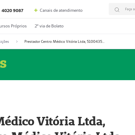
Faça s
Canais de atendimento
4020 9087
ursos Próprios
2º via de Boleto
ições
Prestador Centro Médico Vitória Ltda, 51004350-4: Centro Médico Vitória Ltda (Nome Fantasia: Policlínica Master)
s
édico Vitória Ltda,