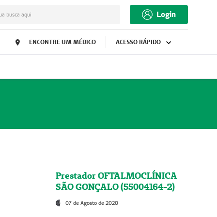
Login
ua busca aqui
ENCONTRE UM MÉDICO
ACESSO RÁPIDO
Prestador OFTALMOCLÍNICA
SÃO GONÇALO (55004164-2)
07 de Agosto de 2020