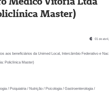
o Médico Vitória Ltda
liclínica Master)
01 de abri
os aos beneficiários da
Unimed Local, Intercâmbio Federativo e Naci
a: Policlínica Master)
gia / Psiquiatria / Nutrição / Psicologia / Gastroenterologia /