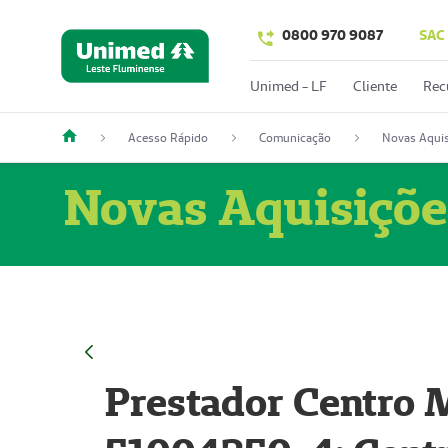
0800 970 9087
SAC
Unimed - LF
Cliente
Rec
Acesso Rápido
Comunicação
Novas Aquis
Novas Aquisiçõe
Prestador Centro M