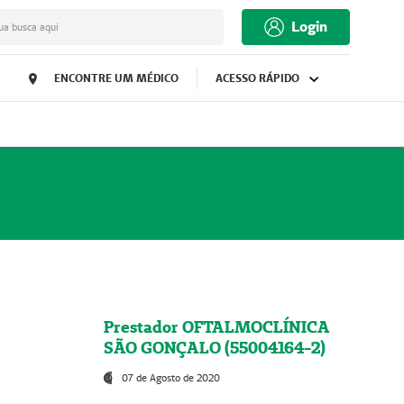
Login
ua busca aqui
ENCONTRE UM MÉDICO
ACESSO RÁPIDO
Prestador OFTALMOCLÍNICA
SÃO GONÇALO (55004164-2)
07 de Agosto de 2020