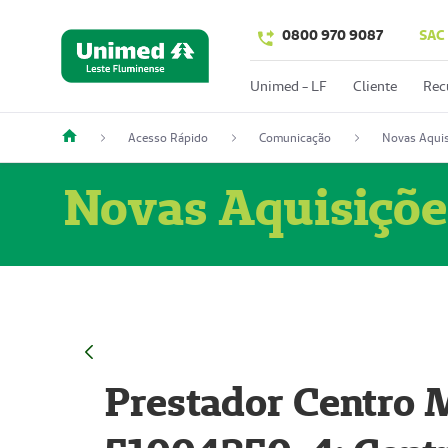
0800 970 9087
SAC
Unimed - LF
Cliente
Rec
Acesso Rápido
Comunicação
Novas Aquis
Novas Aquisiçõe
Prestador Centro M