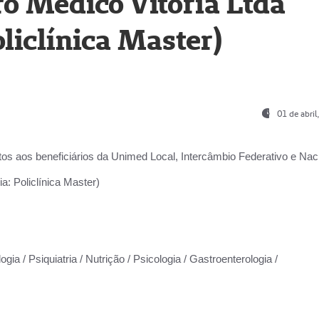
o Médico Vitória Ltda
liclínica Master)
01 de abri
os aos beneficiários da
Unimed Local, Intercâmbio Federativo e Naci
a: Policlínica Master)
gia / Psiquiatria / Nutrição / Psicologia / Gastroenterologia /