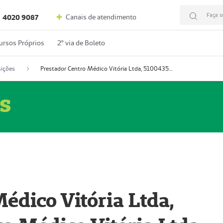
Faça s
Canais de atendimento
4020 9087
ursos Próprios
2º via de Boleto
ições
Prestador Centro Médico Vitória Ltda, 51004350-4: Centro Médico Vitória Ltda (Nome Fantasia: Policlínica Master)
s
édico Vitória Ltda,