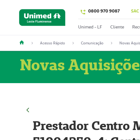
0800 970 9087
SAC
Unimed - LF
Cliente
Rec
Acesso Rápido
Comunicação
Novas Aquis
Novas Aquisiçõe
Prestador Centro M