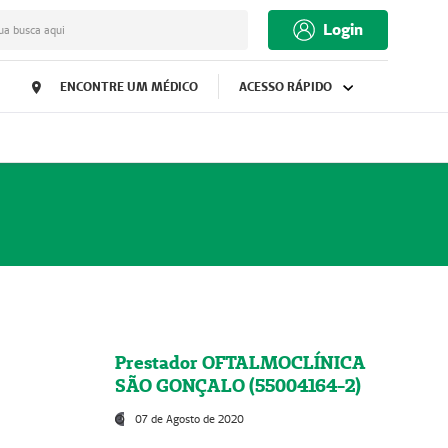
Login
ua busca aqui
ENCONTRE UM MÉDICO
ACESSO RÁPIDO
Prestador OFTALMOCLÍNICA
SÃO GONÇALO (55004164-2)
07 de Agosto de 2020