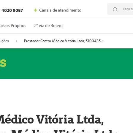
Faça s
Canais de atendimento
4020 9087
ursos Próprios
2º via de Boleto
ições
Prestador Centro Médico Vitória Ltda, 51004350-4: Centro Médico Vitória Ltda (Nome Fantasia: Policlínica Master)
s
édico Vitória Ltda,