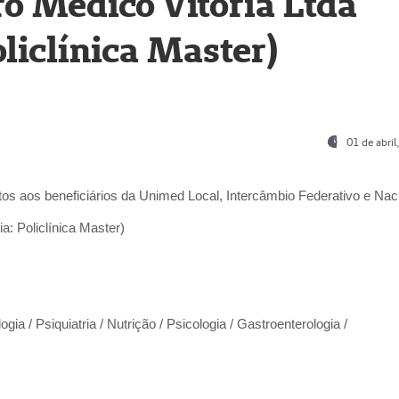
o Médico Vitória Ltda
liclínica Master)
01 de abri
os aos beneficiários da
Unimed Local, Intercâmbio Federativo e Naci
a: Policlínica Master)
gia / Psiquiatria / Nutrição / Psicologia / Gastroenterologia /