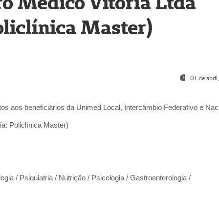
o Médico Vitória Ltda
liclínica Master)
01 de abri
os aos beneficiários da
Unimed Local, Intercâmbio Federativo e Naci
a: Policlínica Master)
gia / Psiquiatria / Nutrição / Psicologia / Gastroenterologia /