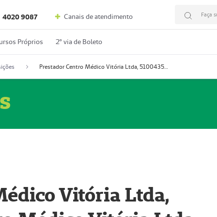
Faça s
Canais de atendimento
4020 9087
ursos Próprios
2º via de Boleto
ições
Prestador Centro Médico Vitória Ltda, 51004350-4: Centro Médico Vitória Ltda (Nome Fantasia: Policlínica Master)
s
édico Vitória Ltda,