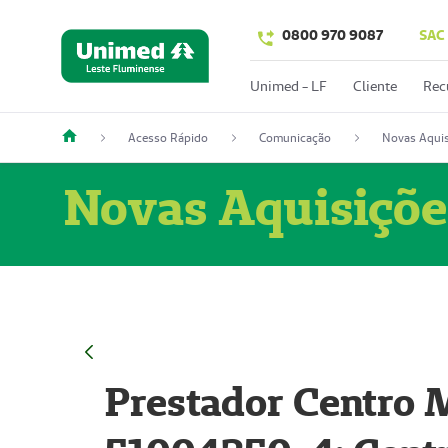
0800 970 9087
SAC
Unimed - LF
Cliente
Rec
Acesso Rápido
Comunicação
Novas Aquis
Novas Aquisiçõe
Prestador Centro M