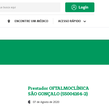
Login
ua busca aqui
ENCONTRE UM MÉDICO
ACESSO RÁPIDO
Prestador OFTALMOCLÍNICA
SÃO GONÇALO (55004164-2)
07 de Agosto de 2020