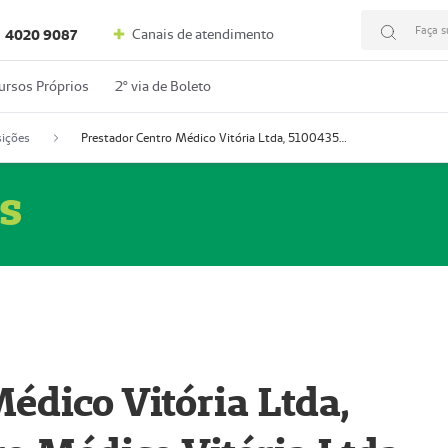
Faça s
Canais de atendimento
4020 9087
ursos Próprios
2º via de Boleto
ições
Prestador Centro Médico Vitória Ltda, 51004350-4: Centro Médico Vitória Ltda (Nome Fantasia: Policlínica Master)
s
édico Vitória Ltda,