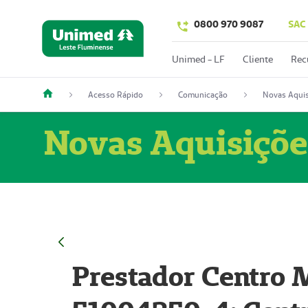
0800 970 9087
SAC
Unimed - LF
Cliente
Rec
Acesso Rápido
Comunicação
Novas Aquis
Novas Aquisiçõe
Prestador Centro M