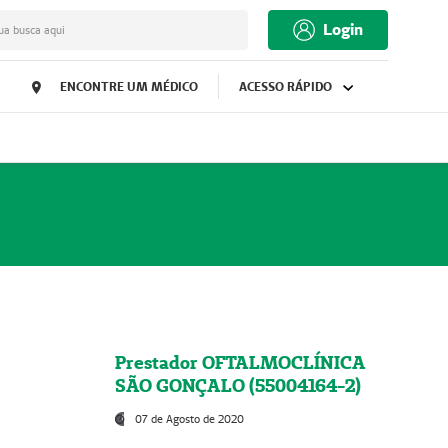
Login
ua busca aqui
ENCONTRE UM MÉDICO
ACESSO RÁPIDO
Prestador OFTALMOCLÍNICA
SÃO GONÇALO (55004164-2)
07 de Agosto de 2020