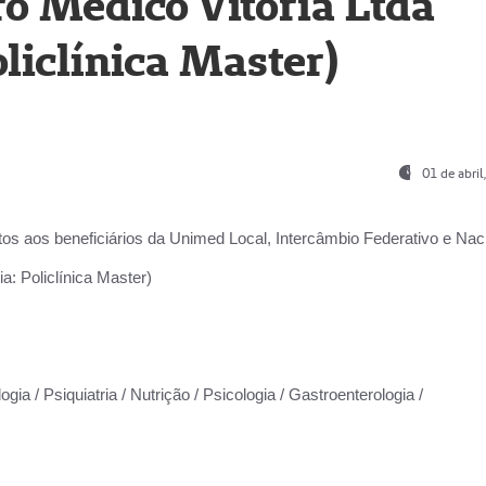
o Médico Vitória Ltda
liclínica Master)
01 de abri
os aos beneficiários da
Unimed Local, Intercâmbio Federativo e Naci
a: Policlínica Master)
gia / Psiquiatria / Nutrição / Psicologia / Gastroenterologia /