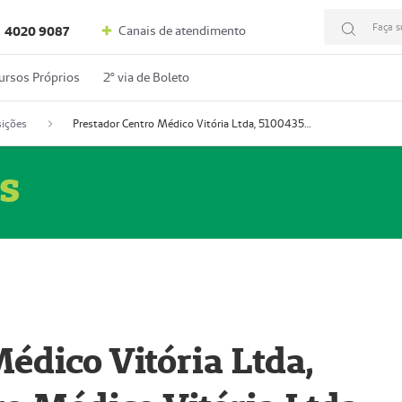
Faça s
Canais de atendimento
4020 9087
ursos Próprios
2º via de Boleto
ições
Prestador Centro Médico Vitória Ltda, 51004350-4: Centro Médico Vitória Ltda (Nome Fantasia: Policlínica Master)
s
édico Vitória Ltda,