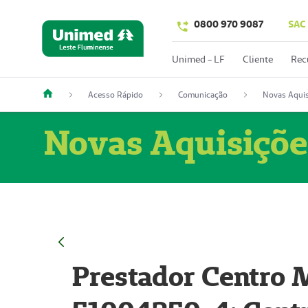
0800 970 9087
SAC
Unimed - LF
Cliente
Rec
Acesso Rápido
Comunicação
Novas Aquis
Novas Aquisiçõe
Prestador Centro M