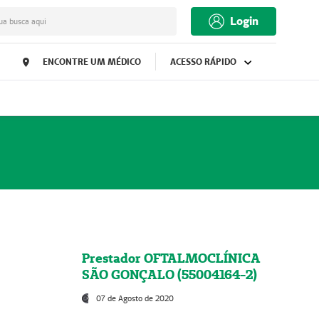
Login
ua busca aqui
ENCONTRE UM MÉDICO
ACESSO RÁPIDO
Prestador OFTALMOCLÍNICA
SÃO GONÇALO (55004164-2)
07 de Agosto de 2020