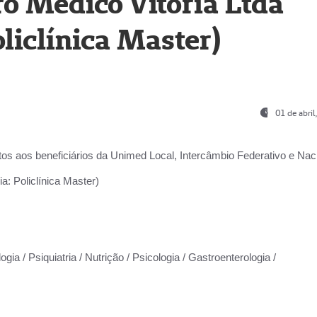
o Médico Vitória Ltda
liclínica Master)
01 de abri
os aos beneficiários da
Unimed Local, Intercâmbio Federativo e Naci
a: Policlínica Master)
gia / Psiquiatria / Nutrição / Psicologia / Gastroenterologia /