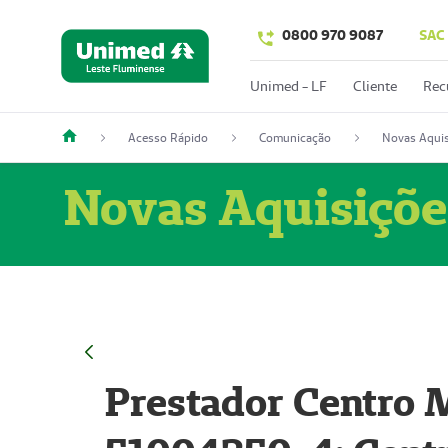
0800 970 9087
SAC
Unimed - LF
Cliente
Rec
Acesso Rápido
Comunicação
Novas Aquis
Novas Aquisiçõe
Prestador Centro M