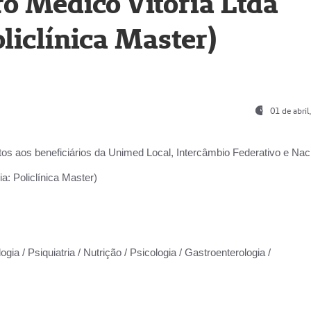
o Médico Vitória Ltda
liclínica Master)
01 de abri
os aos beneficiários da
Unimed Local, Intercâmbio Federativo e Naci
a: Policlínica Master)
gia / Psiquiatria / Nutrição / Psicologia / Gastroenterologia /