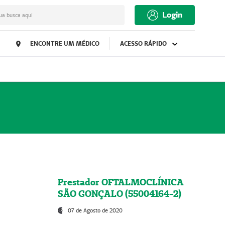
Login
ua busca aqui
ENCONTRE UM MÉDICO
ACESSO RÁPIDO
Prestador OFTALMOCLÍNICA
SÃO GONÇALO (55004164-2)
07 de Agosto de 2020