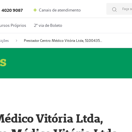
Faça s
Canais de atendimento
4020 9087
ursos Próprios
2º via de Boleto
ições
Prestador Centro Médico Vitória Ltda, 51004350-4: Centro Médico Vitória Ltda (Nome Fantasia: Policlínica Master)
s
édico Vitória Ltda,