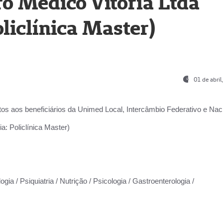
o Médico Vitória Ltda
liclínica Master)
01 de abri
os aos beneficiários da
Unimed Local, Intercâmbio Federativo e Naci
a: Policlínica Master)
gia / Psiquiatria / Nutrição / Psicologia / Gastroenterologia /