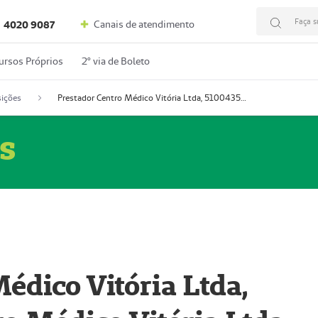
Faça s
Canais de atendimento
4020 9087
ursos Próprios
2º via de Boleto
ições
Prestador Centro Médico Vitória Ltda, 51004350-4: Centro Médico Vitória Ltda (Nome Fantasia: Policlínica Master)
s
édico Vitória Ltda,