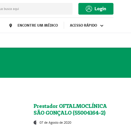
Login
ua busca aqui
ENCONTRE UM MÉDICO
ACESSO RÁPIDO
Prestador OFTALMOCLÍNICA
SÃO GONÇALO (55004164-2)
07 de Agosto de 2020