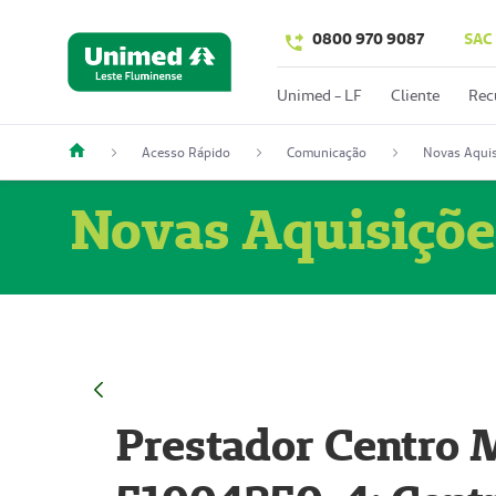
0800 970 9087
SAC
Unimed - LF
Cliente
Rec
Acesso Rápido
Comunicação
Novas Aquis
Novas Aquisiçõe
Prestador Centro M