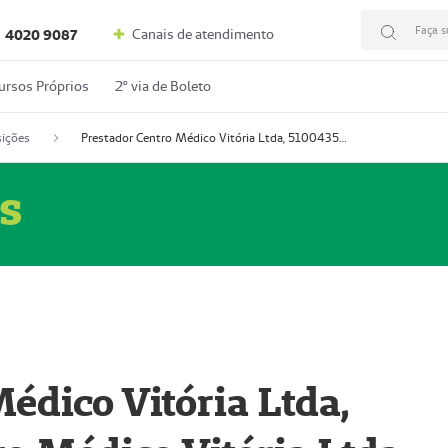
Faça s
Canais de atendimento
4020 9087
ursos Próprios
2º via de Boleto
ições
Prestador Centro Médico Vitória Ltda, 51004350-4: Centro Médico Vitória Ltda (Nome Fantasia: Policlínica Master)
s
édico Vitória Ltda,