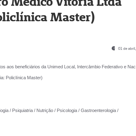
o Médico Vitória Ltda
liclínica Master)
01 de abri
os aos beneficiários da
Unimed Local, Intercâmbio Federativo e Naci
a: Policlínica Master)
gia / Psiquiatria / Nutrição / Psicologia / Gastroenterologia /