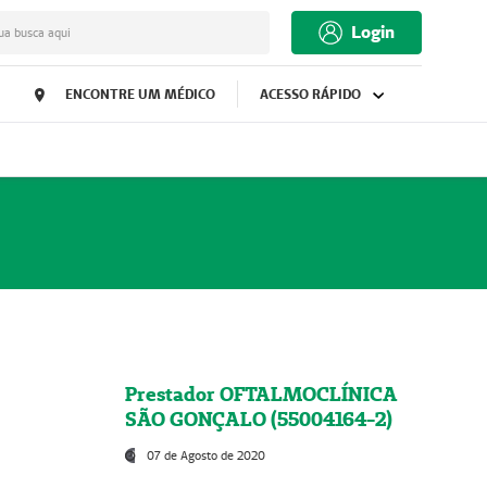
Login
ua busca aqui
ENCONTRE UM MÉDICO
ACESSO RÁPIDO
Prestador OFTALMOCLÍNICA
SÃO GONÇALO (55004164-2)
07 de Agosto de 2020