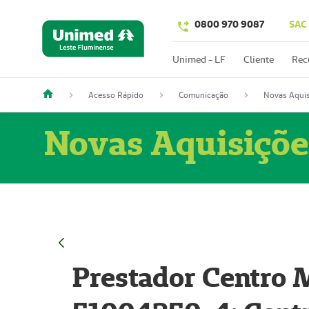
0800 970 9087
SAC
Unimed - LF
Cliente
Rec
Acesso Rápido
Comunicação
Novas Aquis
Novas Aquisiçõe
Prestador Centro M